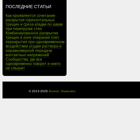
ПОСЛЕДНИЕ СТАТЬИ
Как проявляется сочетание
раскрытия горизонтальных
трещин и среза кладки по швам
при перегрузке стен
Комбинированное раскрытие
трещин в зоне опирания плит
перекрытия при одновременном
воздействии усадки раствора и
неравномерной передачи
контактных напряжений
Сообщества, где все
одновременно говорят и никто
не слышит
© 2013-
2026
Бизнес Ульяновск