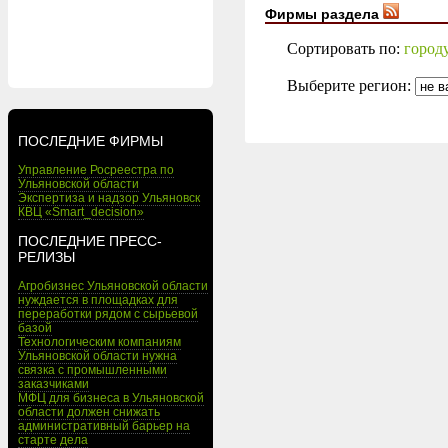
Фирмы раздела
Сортировать по:
город
Выберите регион:
ПОСЛЕДНИЕ ФИРМЫ
Управление Росреестра по
Ульяновской области
Экспертиза и надзор Ульяновск
КВЦ «Smart_decision»
ПОСЛЕДНИЕ ПРЕСС-
РЕЛИЗЫ
Агробизнес Ульяновской области
нуждается в площадках для
переработки рядом с сырьевой
базой
Технологическим компаниям
Ульяновской области нужна
связка с промышленными
заказчиками
МФЦ для бизнеса в Ульяновской
области должен снижать
административный барьер на
старте дела