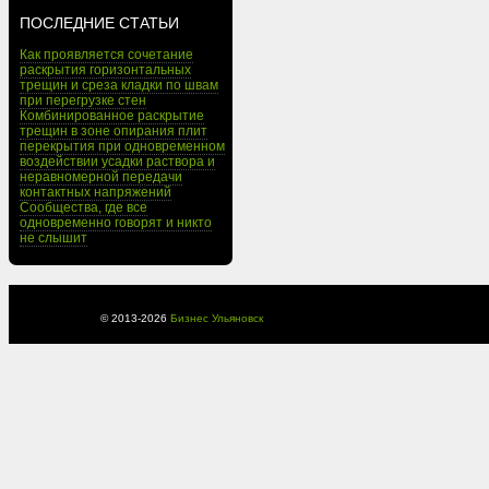
ПОСЛЕДНИЕ СТАТЬИ
Как проявляется сочетание
раскрытия горизонтальных
трещин и среза кладки по швам
при перегрузке стен
Комбинированное раскрытие
трещин в зоне опирания плит
перекрытия при одновременном
воздействии усадки раствора и
неравномерной передачи
контактных напряжений
Сообщества, где все
одновременно говорят и никто
не слышит
© 2013-
2026
Бизнес Ульяновск