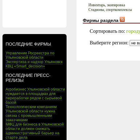
Инвентарь, экипировка
Стадионы, спорткомплексы
Фирмы раздела
Сортировать по:
город
Выберите регион:
ПОСЛЕДНИЕ ФИРМЫ
Управление Росреестра по
Ульяновской области
Экспертиза и надзор Ульяновск
КВЦ «Smart_decision»
ПОСЛЕДНИЕ ПРЕСС-
РЕЛИЗЫ
Агробизнес Ульяновской области
нуждается в площадках для
переработки рядом с сырьевой
базой
Технологическим компаниям
Ульяновской области нужна
связка с промышленными
заказчиками
МФЦ для бизнеса в Ульяновской
области должен снижать
административный барьер на
старте дела