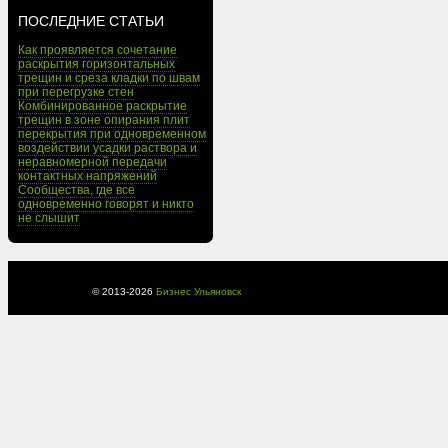
ПОСЛЕДНИЕ СТАТЬИ
Как проявляется сочетание
раскрытия горизонтальных
трещин и среза кладки по швам
при перегрузке стен
Комбинированное раскрытие
трещин в зоне опирания плит
перекрытия при одновременном
воздействии усадки раствора и
неравномерной передачи
контактных напряжений
Сообщества, где все
одновременно говорят и никто
не слышит
© 2013-
2026
Бизнес Ульяновск