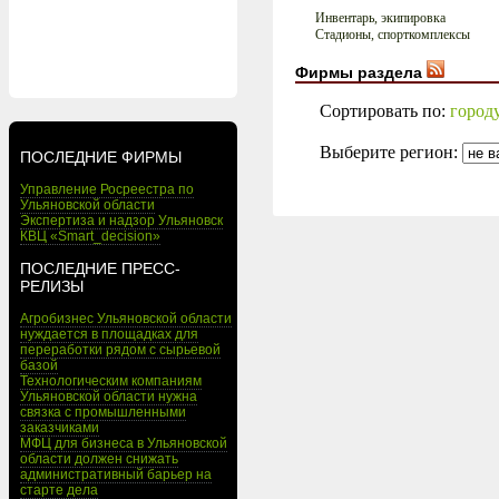
Инвентарь, экипировка
Стадионы, спорткомплексы
Фирмы раздела
Сортировать по:
город
Выберите регион:
ПОСЛЕДНИЕ ФИРМЫ
Управление Росреестра по
Ульяновской области
Экспертиза и надзор Ульяновск
КВЦ «Smart_decision»
ПОСЛЕДНИЕ ПРЕСС-
РЕЛИЗЫ
Агробизнес Ульяновской области
нуждается в площадках для
переработки рядом с сырьевой
базой
Технологическим компаниям
Ульяновской области нужна
связка с промышленными
заказчиками
МФЦ для бизнеса в Ульяновской
области должен снижать
административный барьер на
старте дела