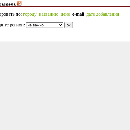
раздела
ировать по:
городу
названию
цене
e-mail
дате добавления
рите регион: