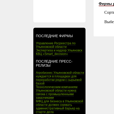
Фирмы 
Сорт
Выбе
ПОСЛЕДНИЕ ФИРМЫ
Управление Росреестра по
Ульяновской области
Экспертиза и надзор Ульяновск
КВЦ «Smart_decision»
ПОСЛЕДНИЕ ПРЕСС-
РЕЛИЗЫ
Агробизнес Ульяновской области
нуждается в площадках для
переработки рядом с сырьевой
базой
Технологическим компаниям
Ульяновской области нужна
связка с промышленными
заказчиками
МФЦ для бизнеса в Ульяновской
области должен снижать
административный барьер на
старте дела