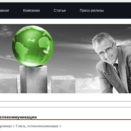
авная
Компании
Статьи
Пресс-релизы
телекоммуникации
траница
Связь, телекоммуникации