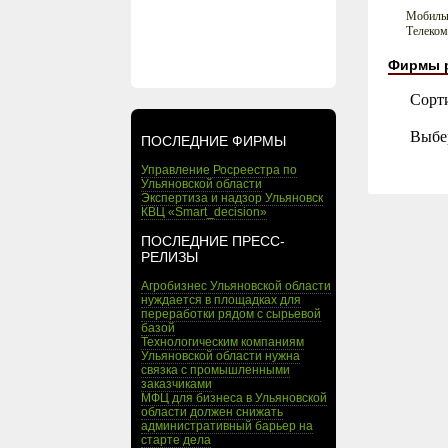
Мобильн
Телеко
Фирмы 
Сорт
Выбе
ПОСЛЕДНИЕ ФИРМЫ
Управление Росреестра по
Ульяновской области
Экспертиза и надзор Ульяновск
КВЦ «Smart_decision»
ПОСЛЕДНИЕ ПРЕСС-
РЕЛИЗЫ
Агробизнес Ульяновской области
нуждается в площадках для
переработки рядом с сырьевой
базой
Технологическим компаниям
Ульяновской области нужна
связка с промышленными
заказчиками
МФЦ для бизнеса в Ульяновской
области должен снижать
административный барьер на
старте дела