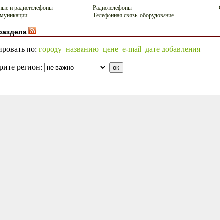
ые и радиотелефоны
Радиотелефоны
ммуникации
Телефонная связь, оборудование
раздела
ировать по:
городу
названию
цене
e-mail
дате добавления
рите регион: