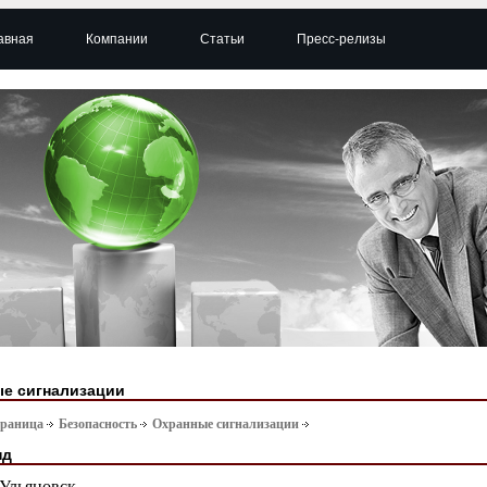
авная
Компании
Статьи
Пресс-релизы
е сигнализации
траница
Безопасность
Охранные сигнализации
нд
Ульяновск