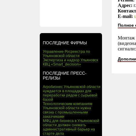
Адрес:
г
Контак
E-mail:
Полное 
Монтаж 
ПОСЛЕДНИЕ ФИРМЫ
(видеон
сигнали
Управление Росреестра по
Ульяновской области
Дополни
Экспертиза и надзор Ульяновск
КВЦ «Smart_decision»
ПОСЛЕДНИЕ ПРЕСС-
РЕЛИЗЫ
Агробизнес Ульяновской области
нуждается в площадках для
переработки рядом с сырьевой
базой
Технологическим компаниям
Ульяновской области нужна
связка с промышленными
заказчиками
МФЦ для бизнеса в Ульяновской
области должен снижать
административный барьер на
старте дела