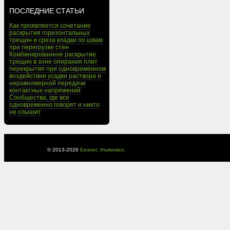
ПОСЛЕДНИЕ СТАТЬИ
Как проявляется сочетание
раскрытия горизонтальных
трещин и среза кладки по швам
при перегрузке стен
Комбинированное раскрытие
трещин в зоне опирания плит
перекрытия при одновременном
воздействии усадки раствора и
неравномерной передачи
контактных напряжений
Сообщества, где все
одновременно говорят и никто
не слышит
© 2013-
2026
Бизнес Ульяновск