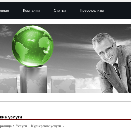
авная
Компании
Статьи
Пресс-релизы
кие услуги
траница
Услуги
Курьерские услуги