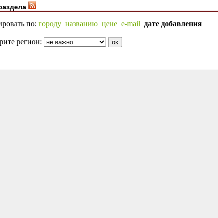
раздела
ировать по:
городу
названию
цене
e-mail
дате добавления
рите регион: