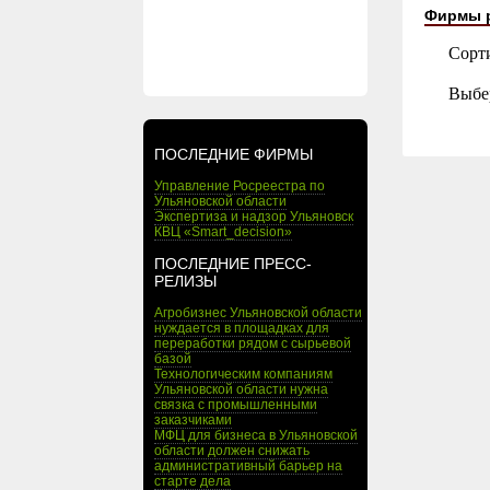
Фирмы 
Сорт
Выбе
ПОСЛЕДНИЕ ФИРМЫ
Управление Росреестра по
Ульяновской области
Экспертиза и надзор Ульяновск
КВЦ «Smart_decision»
ПОСЛЕДНИЕ ПРЕСС-
РЕЛИЗЫ
Агробизнес Ульяновской области
нуждается в площадках для
переработки рядом с сырьевой
базой
Технологическим компаниям
Ульяновской области нужна
связка с промышленными
заказчиками
МФЦ для бизнеса в Ульяновской
области должен снижать
административный барьер на
старте дела