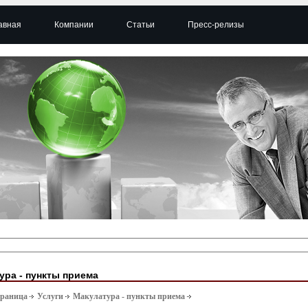
авная
Компании
Статьи
Пресс-релизы
ура - пункты приема
траница
Услуги
Макулатура - пункты приема