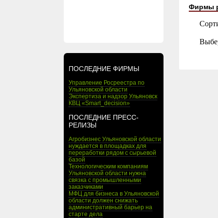
Фирмы 
Сорт
Выбе
ПОСЛЕДНИЕ ФИРМЫ
Управление Росреестра по
Ульяновской области
Экспертиза и надзор Ульяновск
КВЦ «Smart_decision»
ПОСЛЕДНИЕ ПРЕСС-
РЕЛИЗЫ
Агробизнес Ульяновской области
нуждается в площадках для
переработки рядом с сырьевой
базой
Технологическим компаниям
Ульяновской области нужна
связка с промышленными
заказчиками
МФЦ для бизнеса в Ульяновской
области должен снижать
административный барьер на
старте дела