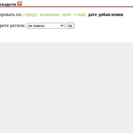
раздела
ировать по:
городу
названию
цене
e-mail
дате добавления
рите регион: