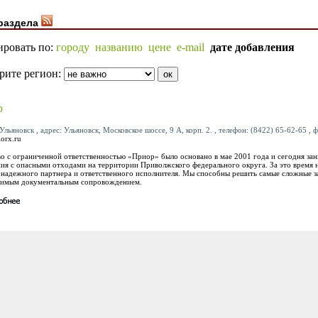
раздела
ировать по:
городу
названию
цене
e-mail
дате добавления
рите регион:
р
Ульяновск , адрес: Ульяновск, Московское шоссе, 9 А, корп. 2. , телефон: (8422) 65-62-65 , ф
orx.ru
о с ограниченной ответственностью «Приор» было основано в мае 2001 года и сегодня за
ия с опасными отходами на территории Приволжского федерального округа. За это время н
к надежного партнера и ответственного исполнителя. Мы способны решить самые сложные за
имым документальным сопровождением.