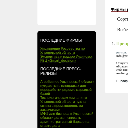
Фирмы 
Сорт
Выбе
ПОСЛЕДНИЕ ФИРМЫ
1.
Прио
Управление Росреестра по
регион: 
Ульяновской области
info@pri
Экспертиза и надзор Ульяновск
КВЦ «Smart_decision»
Обществ
обращен
ПОСЛЕДНИЕ ПРЕСС-
себя ка
РЕЛИЗЫ
необход
Агробизнес Ульяновской области
нуждается в площадках для
переработки рядом с сырьевой
базой
Технологическим компаниям
Ульяновской области нужна
связка с промышленными
заказчиками
МФЦ для бизнеса в Ульяновской
области должен снижать
административный барьер на
старте дела