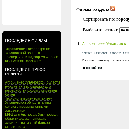
Фирмы раздела
Сортировать по:
город
Выберите регион:
ПОСЛЕДНИЕ ФИРМЫ
1.
Алекспресс Ульяновск
Управление Росреестра по
регион: Ульяновск , адрес: г. Уль
Ульяновской области
Экспертиза и надзор Ульяновск
Рекламно-производственная комп
КВЦ «Smart_decision»
ПОСЛЕДНИЕ ПРЕСС-
РЕЛИЗЫ
Агробизнес Ульяновской области
нуждается в площадках для
переработки рядом с сырьевой
базой
Технологическим компаниям
Ульяновской области нужна
связка с промышленными
заказчиками
МФЦ для бизнеса в Ульяновской
области должен снижать
административный барьер на
старте дела