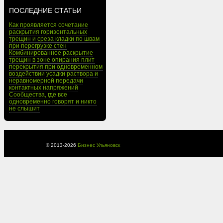
ПОСЛЕДНИЕ СТАТЬИ
Как проявляется сочетание
раскрытия горизонтальных
трещин и среза кладки по швам
при перегрузке стен
Комбинированное раскрытие
трещин в зоне опирания плит
перекрытия при одновременном
воздействии усадки раствора и
неравномерной передачи
контактных напряжений
Сообщества, где все
одновременно говорят и никто
не слышит
© 2013-
2026
Бизнес Ульяновск