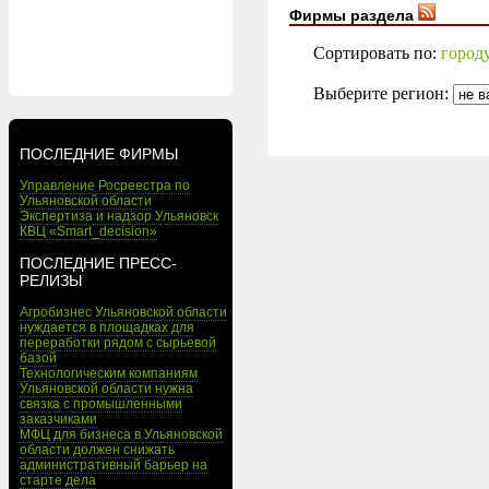
Фирмы раздела
Сортировать по:
город
Выберите регион:
ПОСЛЕДНИЕ ФИРМЫ
Управление Росреестра по
Ульяновской области
Экспертиза и надзор Ульяновск
КВЦ «Smart_decision»
ПОСЛЕДНИЕ ПРЕСС-
РЕЛИЗЫ
Агробизнес Ульяновской области
нуждается в площадках для
переработки рядом с сырьевой
базой
Технологическим компаниям
Ульяновской области нужна
связка с промышленными
заказчиками
МФЦ для бизнеса в Ульяновской
области должен снижать
административный барьер на
старте дела