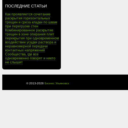
ПОСЛЕДНИЕ СТАТЬИ
Как проявляется сочетание
раскрытия горизонтальных
трещин и среза кладки по швам
при перегрузке стен
Комбинированное раскрытие
трещин в зоне опирания плит
перекрытия при одновременном
воздействии усадки раствора и
неравномерной передачи
контактных напряжений
Сообщества, где все
одновременно говорят и никто
не слышит
© 2013-
2026
Бизнес Ульяновск