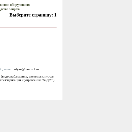
анное оборудование
дства защиты
Выберите страницу:
1
 , e-mail:
ulyan@hand-rf.ru
 (видеонаблюдение, системы контроля
спетчеризации и управления "АСДУ" )