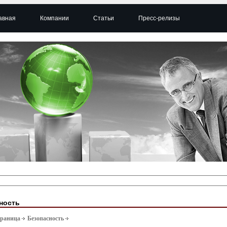
авная
Компании
Статьи
Пресс-релизы
ность
траница
Безопасность