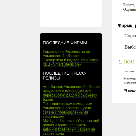
Ворота,
Охранны
Фирмы 
Сорт
ПОСЛЕДНИЕ ФИРМЫ
Выбе
Управление Росреестра по
Ульяновской области
Экспертиза и надзор Ульяновск
1.
ООО 
КВЦ «Smart_decision»
регион: 
ПОСЛЕДНИЕ ПРЕСС-
РЕЛИЗЫ
Монтаж 
управле
Агробизнес Ульяновской области
нуждается в площадках для
переработки рядом с сырьевой
базой
Технологическим компаниям
Ульяновской области нужна
связка с промышленными
заказчиками
МФЦ для бизнеса в Ульяновской
области должен снижать
административный барьер на
старте дела