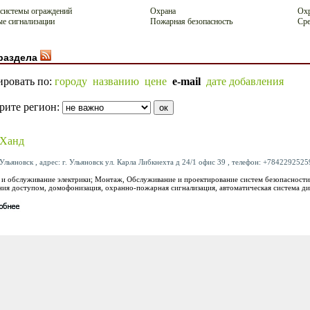
 системы ограждений
Охрана
Охр
е сигнализации
Пожарная безопасность
Сре
раздела
ировать по:
городу
названию
цене
e-mail
дате добавления
рите регион:
Ханд
Ульяновск , адрес: г. Ульяновск ул. Карла Либкнехта д 24/1 офис 39 , телефон: +78422925259
и обслуживание электрики; Монтаж, Обслуживание и проектирование систем безопасности
ния доступом, домофонизация, охранно-пожарная сигнализация, автоматическая система ди