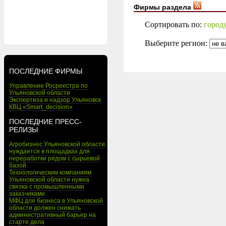
Фирмы раздела
Сортировать по:
город
Выберите регион:
ПОСЛЕДНИЕ ФИРМЫ
Управление Росреестра по
Ульяновской области
Экспертиза и надзор Ульяновск
КВЦ «Smart_decision»
ПОСЛЕДНИЕ ПРЕСС-
РЕЛИЗЫ
Агробизнес Ульяновской области
нуждается в площадках для
переработки рядом с сырьевой
базой
Технологическим компаниям
Ульяновской области нужна
связка с промышленными
заказчиками
МФЦ для бизнеса в Ульяновской
области должен снижать
административный барьер на
старте дела