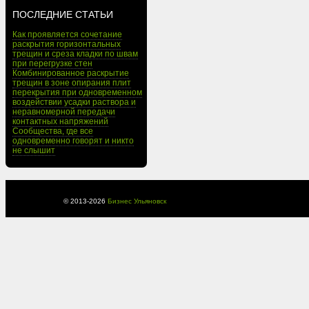
ПОСЛЕДНИЕ СТАТЬИ
Как проявляется сочетание
раскрытия горизонтальных
трещин и среза кладки по швам
при перегрузке стен
Комбинированное раскрытие
трещин в зоне опирания плит
перекрытия при одновременном
воздействии усадки раствора и
неравномерной передачи
контактных напряжений
Сообщества, где все
одновременно говорят и никто
не слышит
© 2013-
2026
Бизнес Ульяновск