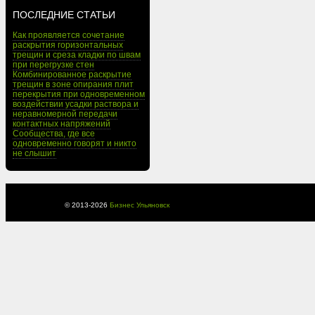
ПОСЛЕДНИЕ СТАТЬИ
Как проявляется сочетание
раскрытия горизонтальных
трещин и среза кладки по швам
при перегрузке стен
Комбинированное раскрытие
трещин в зоне опирания плит
перекрытия при одновременном
воздействии усадки раствора и
неравномерной передачи
контактных напряжений
Сообщества, где все
одновременно говорят и никто
не слышит
© 2013-
2026
Бизнес Ульяновск