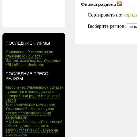
Фирмы раздела
Сортировать по:
город
Выберите регион:
ПОСЛЕДНИЕ ФИРМЫ
Управление Росреестра по
Ульяновской области
Экспертиза и надзор Ульяновск
КВЦ «Smart_decision»
ПОСЛЕДНИЕ ПРЕСС-
РЕЛИЗЫ
Агробизнес Ульяновской области
нуждается в площадках для
переработки рядом с сырьевой
базой
Технологическим компаниям
Ульяновской области нужна
связка с промышленными
заказчиками
МФЦ для бизнеса в Ульяновской
области должен снижать
административный барьер на
старте дела